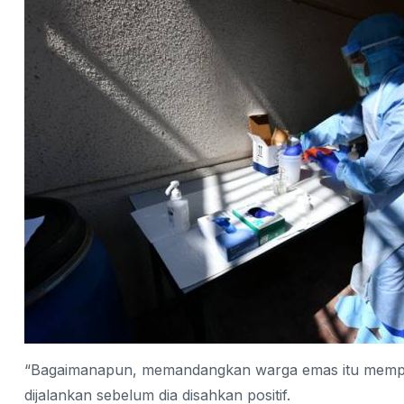
“Bagaimanapun, memandangkan warga emas itu mempuny
dijalankan sebelum dia disahkan positif.