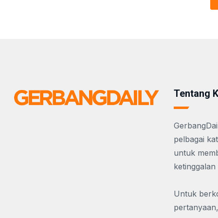
Tentang 
GerbangDail
pelbagai ka
untuk membe
ketinggalan
Untuk berko
pertanyaan,