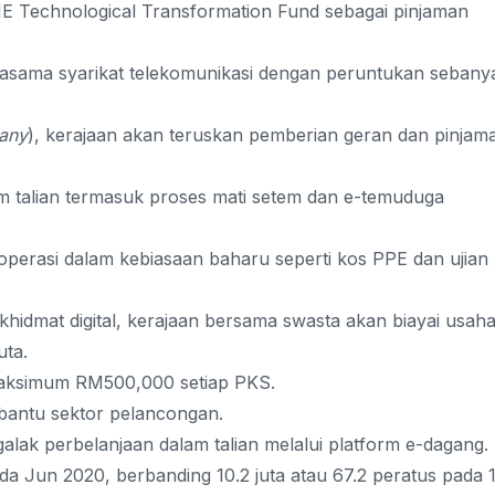
E Technological Transformation Fund sebagai pinjaman
rjasama syarikat telekomunikasi dengan peruntukan sebany
any
), kerajaan akan teruskan pemberian geran dan pinjam
m talian termasuk proses mati setem dan e-temuduga
 operasi dalam kebiasaan baharu seperti kos PPE dan ujian
idmat digital, kerajaan bersama swasta akan biayai usah
uta.
aksimum RM500,000 setiap PKS.
bantu sektor pelancongan.
lak perbelanjaan dalam talian melalui platform e-dagang.
ada Jun 2020, berbanding 10.2 juta atau 67.2 peratus pada 