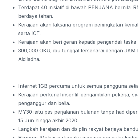
Terdapat 40 inisiatif di bawah PENJANA bernilai 
berdaya tahan.
Kerajaan akan laksana program peningkatan kemahir
serta ICT.
Kerajaan akan beri geran kepada pengendali taska 
300,000 OKU, ibu tunggal tersenarai dengan JKM 
Aidiladha.
Internet 1GB percuma untuk semua pengguna setia
Kerajaan perkenal insentif pengambilan pekerja, sy
penganggur dan belia.
MY30 iaitu pas perjalanan bulanan tanpa had dipe
15 Jun hingga akhir 2020.
Langkah kerajaan dan disiplin rakyat berjaya ben
Ekonomi Malaysia dijangka menguncup suku kedua 