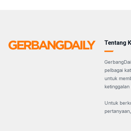
Tentang 
GerbangDail
pelbagai ka
untuk membe
ketinggalan
Untuk berko
pertanyaan,