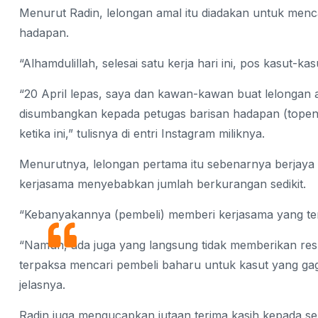
Menurut Radin, lelongan amal itu diadakan untuk men
hadapan.
“Alhamdulillah, selesai satu kerja hari ini, pos kasut-ka
“20 April lepas, saya dan kawan-kawan buat lelongan 
disumbangkan kepada petugas barisan hadapan (topeng
ketika ini,” tulisnya di entri Instagram miliknya.
Menurutnya, lelongan pertama itu sebenarnya berja
kerjasama menyebabkan jumlah berkurangan sedikit.
“Kebanyakannya (pembeli) memberi kerjasama yang ter
“Namun, ada juga yang langsung tidak memberikan res
terpaksa mencari pembeli baharu untuk kasut yang gaga
jelasnya.
Radin juga mengucapkan jutaan terima kasih kepada